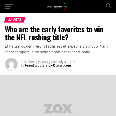
SPORTS
Who are the early favorites to win
the NFL rushing title?
Et harum quidem rerum facilis est et expedita distinctio. Nam
libero tempore, cum soluta nobis est eligendi optio.
Published
9 years ago
on
July 3, 2017
By
team3brothers.uk@gmail.com