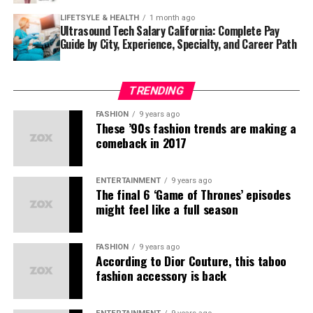
LIFETSYLE & HEALTH
1 month ago
Et harum quidem rerum facilis est et expedita distinctio.
Ultrasound Tech Salary California: Complete Pay
Guide by City, Experience, Specialty, and Career Path
Nam libero tempore, cum soluta nobis est eligendi optio
cumque nihil impedit quo minus id quod maxime placeat
facere possimus, omnis voluptas assumenda est, omnis
TRENDING
dolor repellendus.
FASHION
9 years ago
Nulla pariatur. Excepteur sint occaecat cupidatat non
These ’90s fashion trends are making a
comeback in 2017
proident, sunt in culpa qui officia deserunt mollit anim
id est laborum.
ENTERTAINMENT
9 years ago
Sed ut perspiciatis unde omnis iste natus error sit
The final 6 ‘Game of Thrones’ episodes
voluptatem accusantium doloremque laudantium,
might feel like a full season
totam rem aperiam, eaque ipsa quae ab illo inventore
veritatis et quasi architecto beatae vitae dicta sunt
FASHION
9 years ago
explicabo.
According to Dior Couture, this taboo
fashion accessory is back
“Duis aute irure dolor in