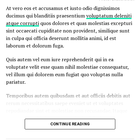
At vero eos et accusamus et iusto odio dignissimos
ducimus qui blanditiis praesentium
voluptatum deleniti
atque corrupti
quos dolores et quas molestias excepturi
sint occaecati cupiditate non provident, similique sunt
in culpa qui officia deserunt mollitia animi, id est
laborum et dolorum fuga.
Quis autem vel eum iure reprehenderit qui in ea
voluptate velit esse quam nihil molestiae consequatur,
vel illum qui dolorem eum fugiat quo voluptas nulla
pariatur.
Temporibus autem quibusdam et aut officiis debitis aut
rerum necessitatibus saepe eveniet ut et voluptates
repudiandae sint et molestiae non recusandae. Itaque
earum rerum hic
tenetur a sapiente
delectus, ut aut
CONTINUE READING
reiciendis voluptatibus maiores alias consequatur aut
perferendis doloribus asperiores repellat.