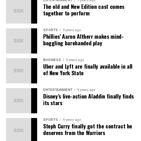
reprehenderit in voluptate
ENTERTAINMENT
9 years ago
The old and New Edition cast comes
velit esse cillum dolore eu
together to perform
fugiat”
SPORTS
9 years ago
Phillies’ Aaron Altherr makes mind-
boggling barehanded play
Neque porro quisquam est, qui dolorem ipsum quia
dolor sit amet, consectetur, adipisci velit, sed quia non
numquam eius modi tempora incidunt ut labore et
BUSINESS
9 years ago
dolore magnam aliquam quaerat voluptatem. Ut enim ad
Uber and Lyft are finally available in all
of New York State
minima veniam, quis nostrum exercitationem ullam
corporis suscipit laboriosam, nisi ut aliquid ex ea
commodi consequatur.
ENTERTAINMENT
9 years ago
Disney’s live-action Aladdin finally finds
its stars
SPORTS
9 years ago
Steph Curry finally got the contract he
deserves from the Warriors