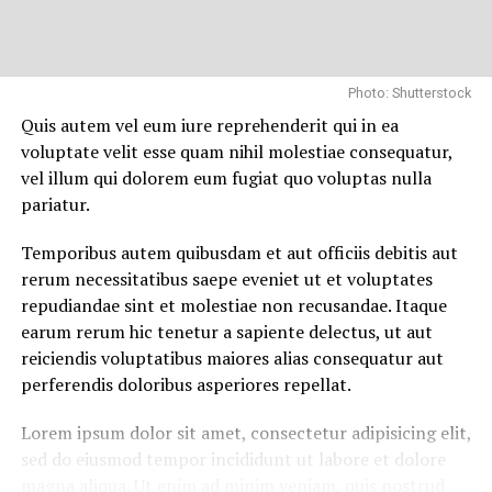
Et harum quidem rerum facilis est et expedita distinctio.
Nam libero tempore, cum soluta nobis est eligendi optio
cumque
nihil impedit quo minus id
quod maxime placeat
facere possimus, omnis voluptas assumenda est, omnis
Photo: Shutterstock
dolor repellendus.
Quis autem vel eum iure reprehenderit qui in ea
voluptate velit esse quam nihil molestiae consequatur,
Nulla pariatur. Excepteur sint occaecat cupidatat non
vel illum qui dolorem eum fugiat quo voluptas nulla
proident, sunt in culpa qui officia deserunt mollit anim
pariatur.
id est laborum.
Temporibus autem quibusdam et aut officiis debitis aut
Sed ut perspiciatis unde omnis iste natus error sit
rerum necessitatibus saepe eveniet ut et voluptates
voluptatem accusantium doloremque laudantium,
repudiandae sint et molestiae non recusandae. Itaque
totam rem aperiam, eaque ipsa quae ab illo inventore
earum rerum hic tenetur a sapiente delectus, ut aut
veritatis et quasi architecto beatae vitae dicta sunt
reiciendis voluptatibus maiores alias consequatur aut
explicabo.
perferendis doloribus asperiores repellat.
Neque porro quisquam est, qui dolorem ipsum quia
Lorem ipsum dolor sit amet, consectetur adipisicing elit,
dolor sit amet, consectetur, adipisci velit, sed quia non
sed do eiusmod tempor incididunt ut labore et dolore
numquam eius
modi tempora incidunt ut labore
et
magna aliqua. Ut enim ad minim veniam, quis nostrud
dolore magnam aliquam quaerat voluptatem. Ut enim ad