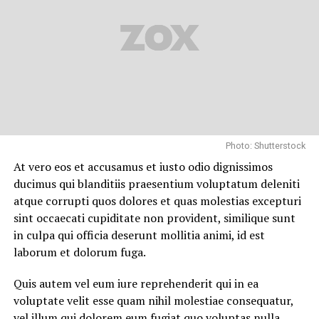
dolor repellendus.
Nulla pariatur. Excepteur sint occaecat cupidatat non
proident, sunt in culpa qui officia deserunt mollit anim
id est laborum.
Sed ut perspiciatis unde omnis iste natus error sit
voluptatem accusantium doloremque laudantium,
totam rem aperiam, eaque ipsa quae ab illo inventore
Photo: Shutterstock
veritatis et quasi architecto beatae vitae dicta sunt
At vero eos et accusamus et iusto odio dignissimos
explicabo.
ducimus qui blanditiis praesentium voluptatum deleniti
atque corrupti quos dolores et quas molestias excepturi
Neque porro quisquam est, qui dolorem ipsum quia
sint occaecati cupiditate non provident, similique sunt
dolor sit amet, consectetur, adipisci velit, sed quia non
in culpa qui officia deserunt mollitia animi, id est
numquam eius modi tempora incidunt ut labore et
laborum et dolorum fuga.
dolore magnam aliquam quaerat voluptatem. Ut enim ad
minima veniam, quis nostrum exercitationem ullam
Quis autem vel eum iure reprehenderit qui in ea
corporis suscipit laboriosam, nisi ut aliquid ex ea
voluptate velit esse quam nihil molestiae consequatur,
commodi consequatur.
vel illum qui dolorem eum fugiat quo voluptas nulla