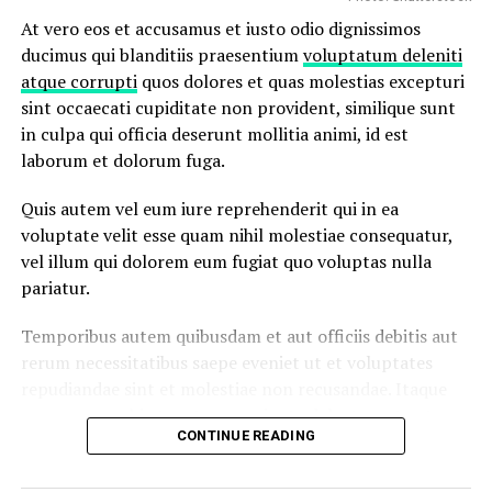
At vero eos et accusamus et iusto odio dignissimos
ducimus qui blanditiis praesentium
voluptatum deleniti
atque corrupti
quos dolores et quas molestias excepturi
sint occaecati cupiditate non provident, similique sunt
in culpa qui officia deserunt mollitia animi, id est
laborum et dolorum fuga.
Quis autem vel eum iure reprehenderit qui in ea
voluptate velit esse quam nihil molestiae consequatur,
vel illum qui dolorem eum fugiat quo voluptas nulla
pariatur.
Temporibus autem quibusdam et aut officiis debitis aut
rerum necessitatibus saepe eveniet ut et voluptates
repudiandae sint et molestiae non recusandae. Itaque
earum rerum hic
tenetur a sapiente
delectus, ut aut
CONTINUE READING
reiciendis voluptatibus maiores alias consequatur aut
perferendis doloribus asperiores repellat.