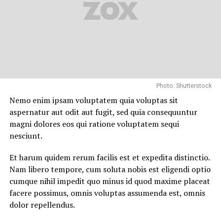
dolor repellendus.
Nulla pariatur. Excepteur sint occaecat cupidatat non
proident, sunt in culpa qui officia deserunt mollit anim
id est laborum.
Sed ut perspiciatis unde omnis iste natus error sit
Photo: Shutterstock
voluptatem accusantium doloremque laudantium,
Nemo enim ipsam voluptatem quia voluptas sit
totam rem aperiam, eaque ipsa quae ab illo inventore
aspernatur aut odit aut fugit, sed quia consequuntur
veritatis et quasi architecto beatae vitae dicta sunt
magni dolores eos qui ratione voluptatem sequi
explicabo.
nesciunt.
Neque porro quisquam est, qui dolorem ipsum quia
Et harum quidem rerum facilis est et expedita distinctio.
dolor sit amet, consectetur, adipisci velit, sed quia non
Nam libero tempore, cum soluta nobis est eligendi optio
numquam eius modi tempora incidunt ut labore et
cumque nihil impedit quo minus id quod maxime placeat
dolore magnam aliquam quaerat voluptatem. Ut enim ad
facere possimus, omnis voluptas assumenda est, omnis
minima veniam, quis nostrum exercitationem ullam
dolor repellendus.
corporis suscipit laboriosam, nisi ut aliquid ex ea
commodi consequatur.