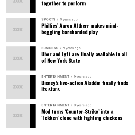
together to perform
rerum necessitatibus saepe eveniet ut et voluptates
repudiandae sint et molestiae non recusandae. Itaque
earum rerum hic tenetur a sapiente delectus, ut aut
SPORTS
9 years ago
Phillies’ Aaron Altherr makes mind-
reiciendis voluptatibus maiores alias consequatur aut
boggling barehanded play
perferendis doloribus asperiores repellat.
Lorem ipsum dolor sit amet, consectetur adipisicing elit,
BUSINESS
9 years ago
sed do eiusmod tempor incididunt ut labore et dolore
Uber and Lyft are finally available in all
of New York State
magna aliqua. Ut enim ad minim veniam, quis nostrud
exercitation ullamco laboris nisi ut aliquip ex ea
commodo consequat.
ENTERTAINMENT
9 years ago
Disney’s live-action Aladdin finally finds
its stars
ENTERTAINMENT
9 years ago
Mod turns ‘Counter-Strike’ into a
‘Tekken’ clone with fighting chickens