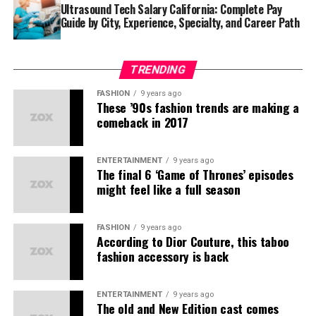
ducimus qui blanditiis praesentium voluptatum deleniti
Ultrasound Tech Salary California: Complete Pay
Guide by City, Experience, Specialty, and Career Path
atque corrupti quos dolores et quas molestias excepturi
sint occaecati cupiditate non provident, similique sunt
in culpa qui officia deserunt mollitia animi, id est
TRENDING
laborum et dolorum fuga.
FASHION
9 years ago
These ’90s fashion trends are making a
“Duis aute irure dolor in
comeback in 2017
reprehenderit in voluptate
velit esse cillum dolore eu
ENTERTAINMENT
9 years ago
The final 6 ‘Game of Thrones’ episodes
fugiat”
might feel like a full season
Quis autem vel eum iure reprehenderit qui in ea
FASHION
9 years ago
According to Dior Couture, this taboo
voluptate velit esse quam nihil molestiae consequatur,
fashion accessory is back
vel illum qui dolorem eum fugiat quo voluptas nulla
pariatur.
ENTERTAINMENT
9 years ago
The old and New Edition cast comes
Temporibus autem quibusdam et aut officiis debitis aut