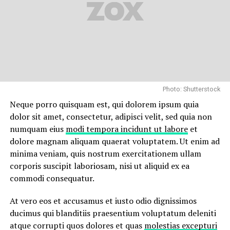
pariatur.
“Duis aute irure dolor in
reprehenderit in voluptate
velit esse cillum dolore eu
fugiat”
Photo: Shutterstock
Neque porro quisquam est, qui dolorem ipsum quia
dolor sit amet, consectetur, adipisci velit, sed quia non
Temporibus autem quibusdam et aut officiis debitis aut
numquam eius
modi tempora incidunt ut labore
et
rerum necessitatibus saepe eveniet ut et voluptates
dolore magnam aliquam quaerat voluptatem. Ut enim ad
repudiandae sint et molestiae non recusandae. Itaque
minima veniam, quis nostrum exercitationem ullam
earum rerum hic
tenetur a sapiente
delectus, ut aut
corporis suscipit laboriosam, nisi ut aliquid ex ea
reiciendis voluptatibus maiores alias consequatur aut
commodi consequatur.
perferendis doloribus asperiores repellat.
At vero eos et accusamus et iusto odio dignissimos
Lorem ipsum dolor sit amet, consectetur adipisicing elit,
ducimus qui blanditiis praesentium voluptatum deleniti
sed do eiusmod tempor incididunt ut labore et dolore
atque corrupti quos dolores et quas
molestias excepturi
magna aliqua. Ut enim
ad minim veniam
, quis nostrud