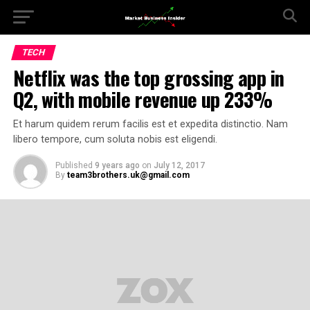
TECH
Netflix was the top grossing app in
Q2, with mobile revenue up 233%
Et harum quidem rerum facilis est et expedita distinctio. Nam
libero tempore, cum soluta nobis est eligendi.
Published
9 years ago
on
July 12, 2017
By
team3brothers.uk@gmail.com