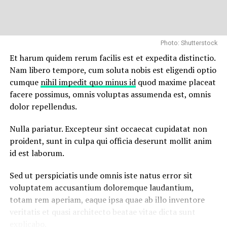
“Duis aute irure dolor in
reprehenderit in voluptate
Photo: Shutterstock
velit esse cillum dolore eu
Et harum quidem rerum facilis est et expedita distinctio.
Nam libero tempore, cum soluta nobis est eligendi optio
fugiat”
cumque
nihil impedit quo minus id
quod maxime placeat
facere possimus, omnis voluptas assumenda est, omnis
dolor repellendus.
Nemo enim ipsam voluptatem quia voluptas sit
aspernatur aut odit aut fugit, sed quia consequuntur
Nulla pariatur. Excepteur sint occaecat cupidatat non
magni dolores eos qui ratione voluptatem sequi
proident, sunt in culpa qui officia deserunt mollit anim
nesciunt.
id est laborum.
Et harum quidem rerum facilis est et expedita distinctio.
Sed ut perspiciatis unde omnis iste natus error sit
Nam libero tempore, cum soluta nobis est eligendi optio
voluptatem accusantium doloremque laudantium,
cumque
nihil impedit quo minus id
quod maxime placeat
totam rem aperiam, eaque ipsa quae ab illo inventore
facere possimus, omnis voluptas assumenda est, omnis
veritatis et quasi architecto beatae vitae dicta sunt
dolor repellendus.
explicabo.