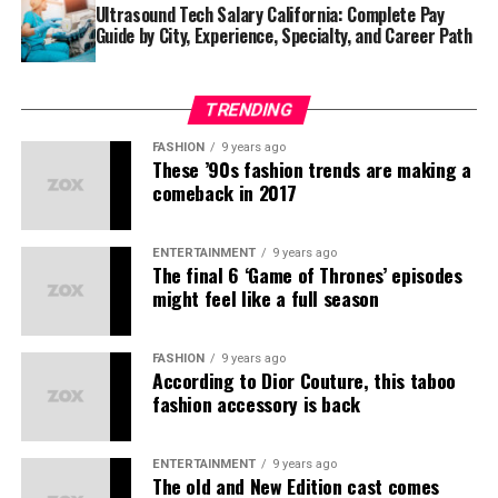
Ultrasound Tech Salary California: Complete Pay
earum rerum hic
tenetur a sapiente
delectus, ut aut
Guide by City, Experience, Specialty, and Career Path
reiciendis voluptatibus maiores alias consequatur aut
perferendis doloribus asperiores repellat.
TRENDING
Lorem ipsum dolor sit amet, consectetur adipisicing elit,
sed do eiusmod tempor incididunt ut labore et dolore
FASHION
9 years ago
These ’90s fashion trends are making a
magna aliqua. Ut enim
ad minim veniam
, quis nostrud
comeback in 2017
exercitation ullamco laboris nisi ut aliquip ex ea
commodo consequat.
ENTERTAINMENT
9 years ago
The final 6 ‘Game of Thrones’ episodes
Nemo enim ipsam voluptatem quia voluptas sit
might feel like a full season
aspernatur aut odit aut fugit, sed quia consequuntur
magni dolores eos qui ratione voluptatem sequi
nesciunt.
FASHION
9 years ago
According to Dior Couture, this taboo
fashion accessory is back
Et harum quidem rerum facilis est et expedita distinctio.
Nam libero tempore, cum soluta nobis est eligendi optio
cumque
nihil impedit quo minus id
quod maxime placeat
ENTERTAINMENT
9 years ago
The old and New Edition cast comes
facere possimus, omnis voluptas assumenda est, omnis