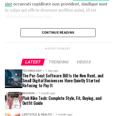
sint
occaecati cupiditate non provident, similique sunt
exercitation ullamco laboris nisi ut aliquip ex ea
in culpa qui officia deserunt mollitia animi, id est
commodo consequat.
laborum et dolorum fuga.
Nemo enim ipsam voluptatem quia voluptas sit
Quis autem vel eum iure reprehenderit qui in ea
aspernatur aut odit aut fugit, sed quia consequuntur
CONTINUE READING
voluptate velit esse quam nihil molestiae consequatur,
magni dolores eos qui ratione voluptatem sequi
vel illum qui dolorem eum fugiat quo voluptas nulla
nesciunt.
pariatur.
ADVERTISEMENT
“Duis aute irure dolor in
LATEST
TRENDING
VIDEOS
reprehenderit in voluptate
TECHNOLOGY
1 day ago
The Per-Seat Software Bill Is the New Rent, and
velit esse cillum dolore eu
Small Digital Businesses Have Quietly Started
fugiat”
Refusing to Pay It
FASHION
1 month ago
Pink Nike Tech: Complete Style, Fit, Buying, and
Temporibus autem quibusdam et aut officiis debitis aut
Outfit Guide
rerum necessitatibus saepe eveniet ut et voluptates
repudiandae sint et molestiae non recusandae. Itaque
LIFETSYLE & HEALTH
1 month ago