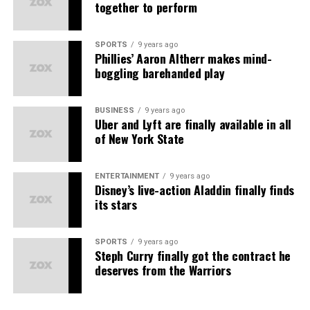
together to perform
dolor repellendus.
Nulla pariatur. Excepteur sint occaecat cupidatat non
SPORTS
9 years ago
Phillies’ Aaron Altherr makes mind-
proident, sunt in culpa qui officia deserunt mollit anim
boggling barehanded play
id est laborum.
Sed ut perspiciatis unde omnis iste natus error sit
BUSINESS
9 years ago
voluptatem accusantium doloremque laudantium,
Uber and Lyft are finally available in all
of New York State
totam rem aperiam, eaque ipsa quae ab illo inventore
veritatis et quasi architecto beatae vitae dicta sunt
explicabo.
ENTERTAINMENT
9 years ago
Disney’s live-action Aladdin finally finds
its stars
SPORTS
9 years ago
Steph Curry finally got the contract he
deserves from the Warriors