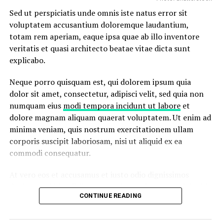
Sed ut perspiciatis unde omnis iste natus error sit
voluptatem accusantium doloremque laudantium,
totam rem aperiam, eaque ipsa quae ab illo inventore
veritatis et quasi architecto beatae vitae dicta sunt
explicabo.
Neque porro quisquam est, qui dolorem ipsum quia
dolor sit amet, consectetur, adipisci velit, sed quia non
numquam eius
modi tempora incidunt ut labore
et
dolore magnam aliquam quaerat voluptatem. Ut enim ad
minima veniam, quis nostrum exercitationem ullam
corporis suscipit laboriosam, nisi ut aliquid ex ea
commodi consequatur.
At vero eos et accusamus et iusto odio dignissimos
ducimus qui blanditiis praesentium voluptatum deleniti
CONTINUE READING
atque corrupti quos dolores et quas
molestias excepturi
sint
occaecati cupiditate non provident, similique sunt